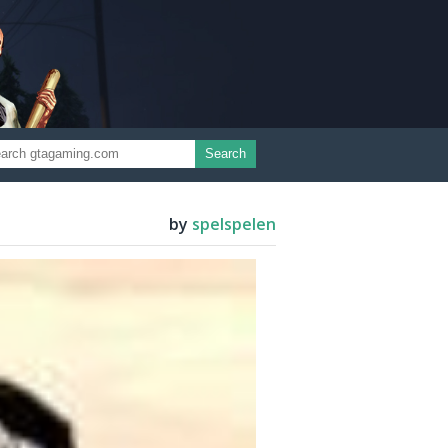
Search
by
spelspelen