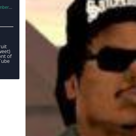
s.rar
uit
weet)
ont of
uTube